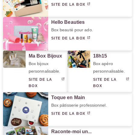
SITE DE LA BOX
Hello Beauties
Box beauté pour ado.
SITE DE LA BOX
Ma Box Bijoux
18h15
Box bijoux
Box apéro
personnalisable.
personnalisable.
SITE DE LA
SITE DE LA
BOX
BOX
Toque en Main
Box pâtisserie professionnel.
SITE DE LA BOX
Raconte-moi un...