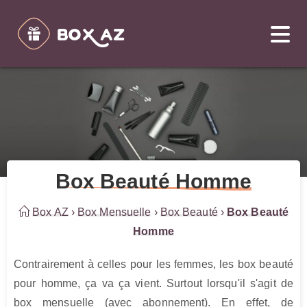
Box Beauté Homme
Box AZ
›
Box Mensuelle
›
Box Beauté
›
Box Beauté
Homme
Contrairement à celles pour les femmes, les box beauté 
pour homme, ça va ça vient. Surtout lorsqu'il s'agit de 
box mensuelle (avec abonnement). En effet, de 