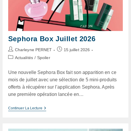
Sephora Box Juillet 2026
Auteur/autrice
Publication
Charleyne PERNET
15 juillet 2026
de
publiée :
Post
Actualités
/
Spoiler
la
category:
publication :
Une nouvelle Sephora Box fait son apparition en ce
mois de juillet avec une sélection de 5 mini-produits
offerts à récupérer sur l’application Sephora. Après
une première opération lancée en…
Sephora
Continuer La Lecture
Box
Juillet
2026