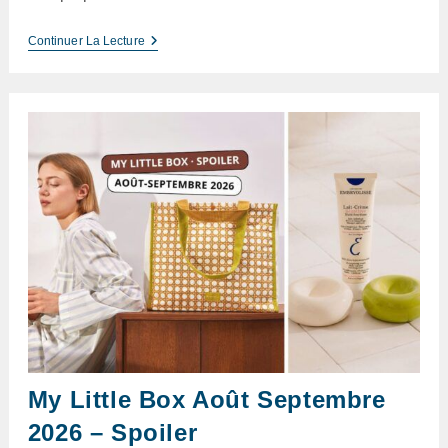
My
Continuer La Lecture
Little
Archives
Revient
En
Simple
Ou
Double
Box
My Little Box Août Septembre
2026 – Spoiler