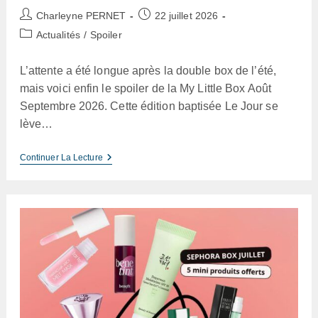
Auteur/autrice
Publication
Charleyne PERNET
22 juillet 2026
de
publiée :
Post
Actualités
/
Spoiler
la
category:
publication :
L’attente a été longue après la double box de l’été,
mais voici enfin le spoiler de la My Little Box Août
Septembre 2026. Cette édition baptisée Le Jour se
lève…
My
Continuer La Lecture
Little
Box
Août
Septembre
2026
–
Spoiler