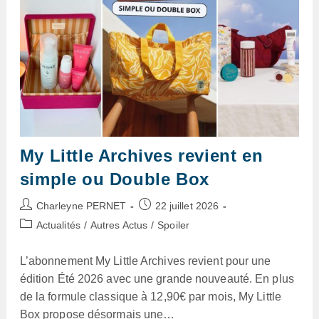
My Little Archives revient en
simple ou Double Box
Auteur/autrice
Publication
Charleyne PERNET
22 juillet 2026
de
publiée :
Post
Actualités
/
Autres Actus
/
Spoiler
la
category:
publication :
L’abonnement My Little Archives revient pour une
édition Été 2026 avec une grande nouveauté. En plus
de la formule classique à 12,90€ par mois, My Little
Box propose désormais une…