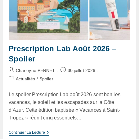
Prescription Lab Août 2026 –
Spoiler
Auteur/autrice
Publication
Charleyne PERNET
30 juillet 2026
de
publiée :
Post
Actualités
/
Spoiler
la
category:
publication :
Le spoiler Prescription Lab août 2026 sent bon les
vacances, le soleil et les escapades sur la Côte
d’Azur. Cette édition baptisée « Vacances à Saint-
Tropez » réunit cinq essentiels…
Prescription
Continuer La Lecture
Lab