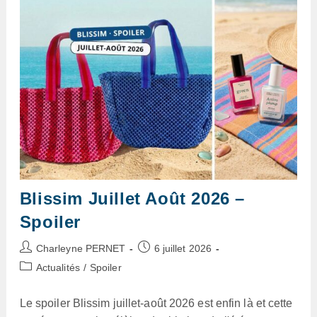
Blissim Juillet Août 2026 –
Spoiler
Auteur/autrice
Publication
Charleyne PERNET
6 juillet 2026
de
publiée :
Post
Actualités
/
Spoiler
la
category:
publication :
Le spoiler Blissim juillet-août 2026 est enfin là et cette