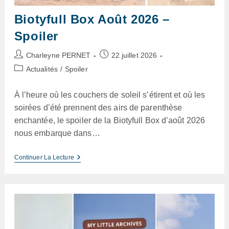
Biotyfull Box Août 2026 –
Spoiler
Auteur/autrice
Publication
Charleyne PERNET
22 juillet 2026
de
publiée :
Post
Actualités
/
Spoiler
la
category:
publication :
À l’heure où les couchers de soleil s’étirent et où les
soirées d’été prennent des airs de parenthèse
enchantée, le spoiler de la Biotyfull Box d’août 2026
nous embarque dans…
Biotyfull
Continuer La Lecture
Box
Août
2026
–
Spoiler