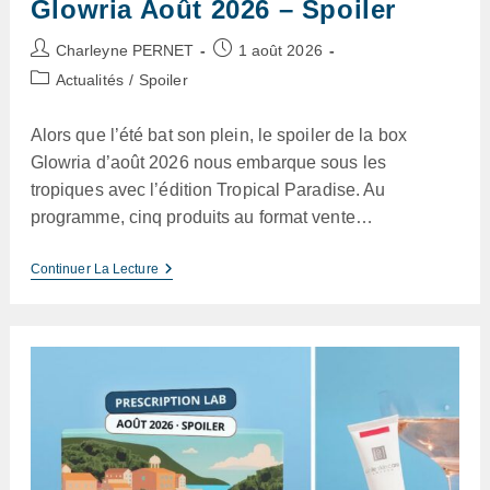
Glowria Août 2026 – Spoiler
Auteur/autrice
Publication
Charleyne PERNET
1 août 2026
de
publiée :
Post
Actualités
/
Spoiler
la
category:
publication :
Alors que l’été bat son plein, le spoiler de la box
Glowria d’août 2026 nous embarque sous les
tropiques avec l’édition Tropical Paradise. Au
programme, cinq produits au format vente…
Glowria
Continuer La Lecture
Août
2026
–
Spoiler