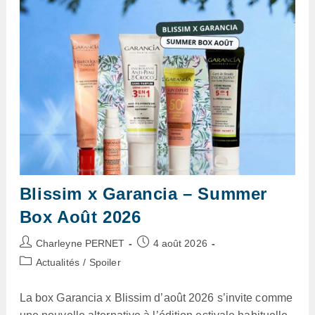
Spoiler
Blissim x Garancia – Summer
Box Août 2026
Auteur/autrice
Publication
Charleyne PERNET
4 août 2026
de
publiée :
Post
Actualités
/
Spoiler
la
category:
publication :
La box Garancia x Blissim d’août 2026 s’invite comme