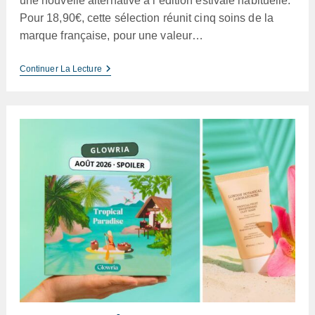
une nouvelle alternative à l’édition estivale habituelle.
Pour 18,90€, cette sélection réunit cinq soins de la
marque française, pour une valeur…
Blissim
Continuer La Lecture
X
Garancia
–
Summer
Box
Août
2026