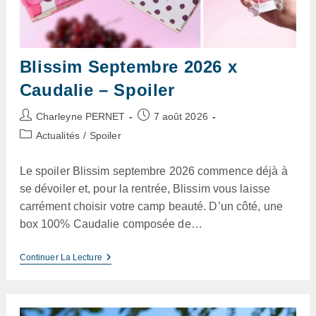
Blissim Septembre 2026 x
Caudalie – Spoiler
Auteur/autrice
Publication
Charleyne PERNET
7 août 2026
de
publiée :
Post
Actualités
/
Spoiler
la
category:
publication :
Le spoiler Blissim septembre 2026 commence déjà à
se dévoiler et, pour la rentrée, Blissim vous laisse
carrément choisir votre camp beauté. D’un côté, une
box 100% Caudalie composée de…
Blissim
Continuer La Lecture
Septembre
2026
X
Caudalie
–