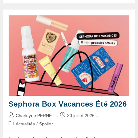
Août
2026
–
Spoiler
Sephora Box Vacances Été 2026
Auteur/autrice
Publication
Charleyne PERNET
30 juillet 2026
de
publiée :
Post
Actualités
/
Spoiler
la
category:
publication :