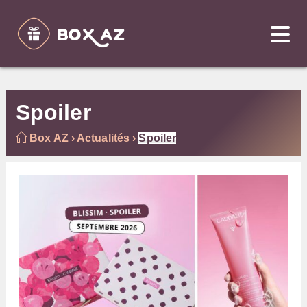
Skip
to
content
Spoiler
Box AZ
›
Actualités
›
Spoiler