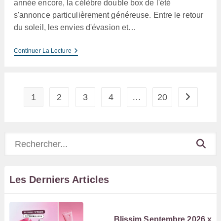
année encore, la célèbre double box de l'été
s'annonce particulièrement généreuse. Entre le retour
du soleil, les envies d'évasion et…
Blissim
Continuer La Lecture
Juillet
Août
2026
–
Spoiler
1
2
3
4
…
20
Aller à la 
Rechercher
Les Derniers Articles
Blissim Septembre 2026 x