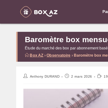
Skip
to
Pa
content
Baromètre box mensue
Étude du marché des box par abonnement basée
Box AZ
›
Observatoire
›
Baromètre box men
Auteur/autrice
Publication
Temps
Anthony DURAND
2 mars 2026
19
de
publiée :
de
la
lecture
publication :