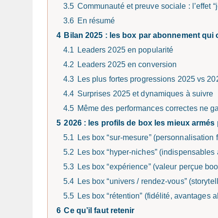
3.5
Communauté et preuve sociale : l’effet “je
3.6
En résumé
4
Bilan 2025 : les box par abonnement qui
4.1
Leaders 2025 en popularité
4.2
Leaders 2025 en conversion
4.3
Les plus fortes progressions 2025 vs 2
4.4
Surprises 2025 et dynamiques à suivre
4.5
Même des performances correctes ne gar
5
2026 : les profils de box les mieux armés
5.1
Les box “sur-mesure” (personnalisation 
5.2
Les box “hyper-niches” (indispensables
5.3
Les box “expérience” (valeur perçue bo
5.4
Les box “univers / rendez-vous” (storytel
5.5
Les box “rétention” (fidélité, avantages 
6
Ce qu’il faut retenir