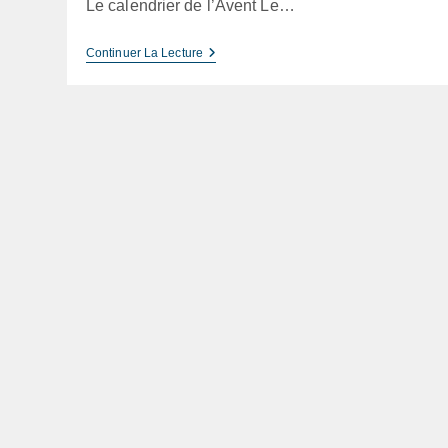
Le calendrier de l’Avent Le…
Calendrier
Continuer La Lecture
De
L’Avent
Le
Petit
Ballon
2025