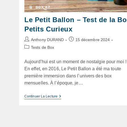
Le Petit Ballon – Test de la B
Petits Curieux
Auteur/autrice
Publication
Anthony DURAND
15 décembre 2024
de
publiée :
Post
Tests de Box
la
category:
publication :
Aujourd’hui est un moment de nostalgie pour moi !
En effet, en 2016, Le Petit Ballon a été ma toute
première immersion dans l’univers des box
mensuelles. À l’époque, je…
Le
Continuer La Lecture
Petit
Ballon
–
Test
De
La