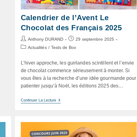
Calendrier de l’Avent Le
Chocolat des Français 2025
Auteur/autrice
Publication
Anthony DURAND
29 septembre 2025
de
publiée :
Post
Actualités
/
Tests de Box
la
category:
publication :
L’hiver approche, les guirlandes scintillent et l’envie
de chocolat commence sérieusement à monter. Si
vous êtes à la recherche d’une idée gourmande pour
patienter jusqu’à Noël, les éditions 2025 des…
Calendrier
Continuer La Lecture
De
L’Avent
Le
Chocolat
Des
Français
2025