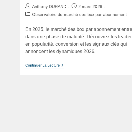
Auteur/autrice
Publication
Anthony DURAND
2 mars 2026
de
publiée :
Post
Observatoire du marché des box par abonnement
la
category:
publication :
En 2025, le marché des box par abonnement entr
dans une phase de maturité. Découvrez les leader
en popularité, conversion et les signaux clés qui
annoncent les dynamiques 2026.
Baromètre
Continuer La Lecture
Box
Mensuelles
2025
:
Tendances
Marché
&
Data
2026