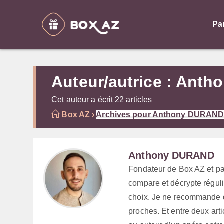
Skip
to
Pa
content
Auteur/autrice :
Anth
Cet auteur a écrit 22 articles
Box AZ
›
Archives pour Anthony DURAN
Anthony DURAND
Fondateur de Box AZ et pa
compare et décrypte réguli
choix. Je ne recommande q
proches. Et entre deux arti