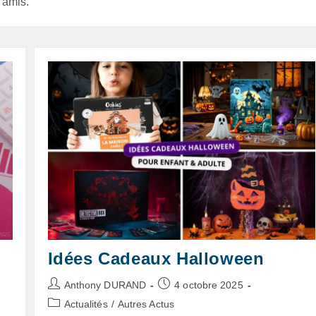
 amis.
Idées Cadeaux Halloween
Auteur/autrice
Publication
Anthony DURAND
4 octobre 2025
de
publiée :
Post
Actualités
/
Autres Actus
la