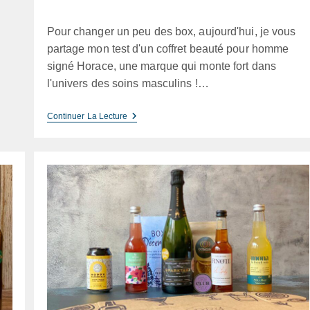
la
category:
publication :
Pour changer un peu des box, aujourd'hui, je vous
partage mon test d'un coffret beauté pour homme
signé Horace, une marque qui monte fort dans
l'univers des soins masculins !…
Horace
Continuer La Lecture
–
Avis
Sur
Le
Coffret
Cadeau
Visage