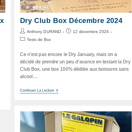
ox
Dry Club Box Décembre 2024
Auteur/autrice
Publication
Anthony DURAND
12 décembre 2024
de
publiée :
Post
Tests de Box
la
category:
publication :
Ce n’est pas encore le Dry January, mais on a
décidé de prendre un peu d’avance en testant la Dry
Club Box, une box 100% dédiée aux boissons sans
alcool.…
Dry
Continuer La Lecture
Club
Box
Décembre
2024