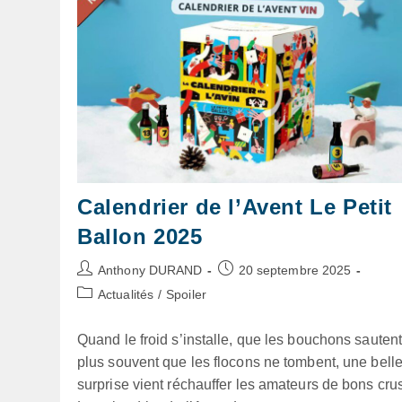
Calendrier de l’Avent Le Petit
Ballon 2025
Auteur/autrice
Publication
Anthony DURAND
20 septembre 2025
de
publiée :
Post
Actualités
/
Spoiler
la
category:
publication :
Quand le froid s’installe, que les bouchons sauten
plus souvent que les flocons ne tombent, une bell
surprise vient réchauffer les amateurs de bons cru