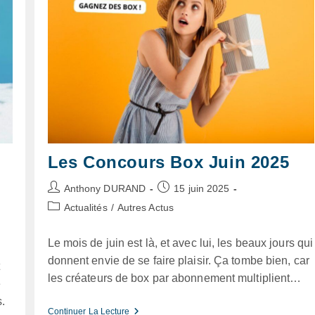
Les Concours Box Juin 2025
Auteur/autrice
Publication
Anthony DURAND
15 juin 2025
de
publiée :
Post
Actualités
/
Autres Actus
la
category:
publication :
Le mois de juin est là, et avec lui, les beaux jours qui
donnent envie de se faire plaisir. Ça tombe bien, car
t
les créateurs de box par abonnement multiplient…
e
s.
Les
Continuer La Lecture