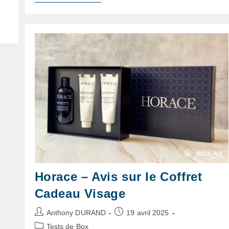
Concours
Box
Juin
2025
Horace – Avis sur le Coffret
Cadeau Visage
Auteur/autrice
Publication
Anthony DURAND
19 avril 2025
de
publiée :
Post
Tests de Box