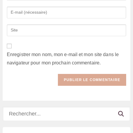
name
Enter
or
your
username
email
Saisir
to
address
l’URL
comment
to
de
comment
votre
Enregistrer mon nom, mon e-mail et mon site dans le
site
navigateur pour mon prochain commentaire.
(facultatif)
Rechercher