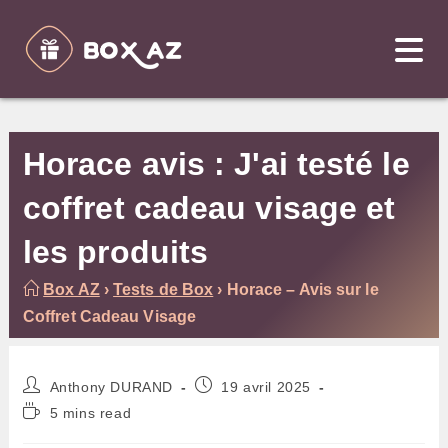
Skip
to
content
Horace avis : J'ai testé le
coffret cadeau visage et
les produits
Box AZ
›
Tests de Box
›
Horace – Avis sur le
Coffret Cadeau Visage
Auteur/autrice
Publication
Anthony DURAND
19 avril 2025
de
publiée :
Temps
5 mins read
la
de
publication :