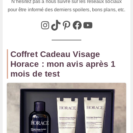
N’hésitez pas à nous suivre sur les réseaux sociaux
pour être informé des derniers spoilers, bons plans, etc.
@box_az_off
@box_az
Pinterest
Box AZ
@Box-AZ
Coffret Cadeau Visage
Horace : mon avis après 1
mois de test