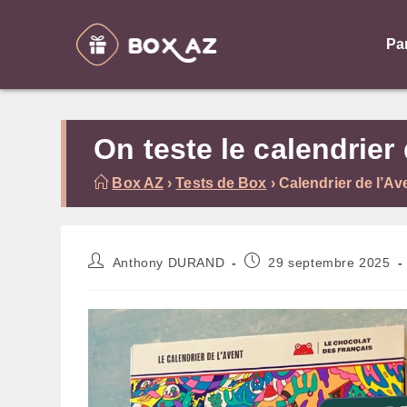
Skip
to
Pa
content
On teste le calendrier
Box AZ
›
Tests de Box
›
Calendrier de l’A
Auteur/autrice
Publication
Anthony DURAND
29 septembre 2025
de
publiée :
la
publication :