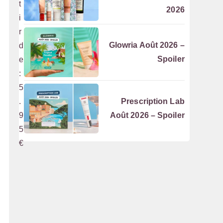
t
2026
i
r
Glowria Août 2026 –
d
Spoiler
e
:
5
.
Prescription Lab
9
Août 2026 – Spoiler
5
€