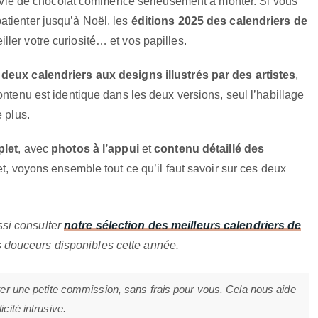
l’envie de chocolat commence sérieusement à monter. Si vous
atienter jusqu’à Noël, les
éditions 2025 des calendriers de
iller votre curiosité… et vos papilles.
s
deux calendriers aux designs illustrés par des artistes
,
ontenu est identique dans les deux versions, seul l’habillage
 plus.
plet
, avec
photos à l’appui
et
contenu détaillé des
jet, voyons ensemble tout ce qu’il faut savoir sur ces deux
ssi consulter
notre sélection des meilleurs calendriers de
 douceurs disponibles cette année.
ter une petite commission, sans frais pour vous. Cela nous aide
cité intrusive.