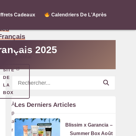
Le
ffrets Cadeaux
Calendriers De L’Après
chocolat
des
Français
Français 2025
Box
Chocolat
SITE
DE
Rechercher
LA
BOX
Les Derniers Articles
À
p
a
Blissim x Garancia –
r
Summer Box Août