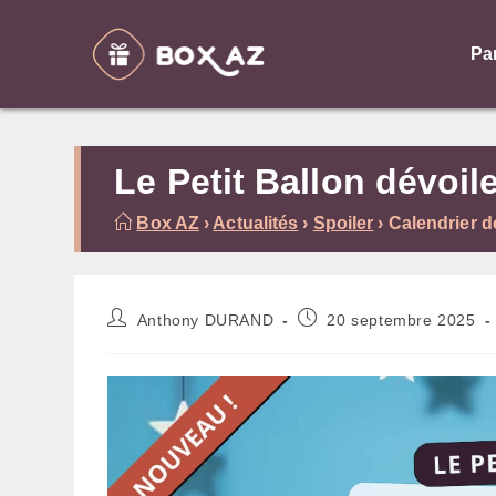
Skip
to
Pa
content
Le Petit Ballon dévoil
Box AZ
›
Actualités
›
Spoiler
›
Calendrier d
Auteur/autrice
Publication
Anthony DURAND
20 septembre 2025
de
publiée :
la
publication :