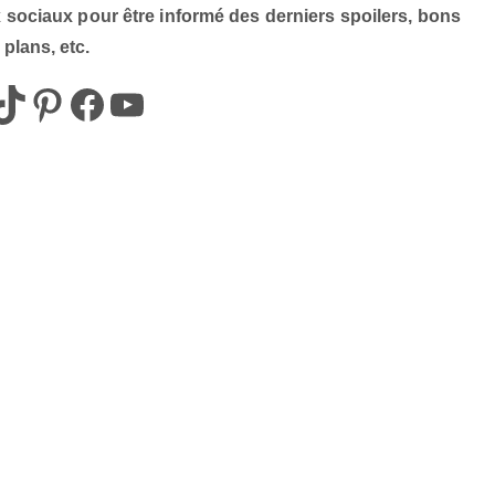
x sociaux pour être informé des derniers spoilers, bons
plans, etc.
z_off
box_az
Pinterest
Box AZ
@Box-AZ