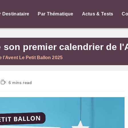
r Destinataire
Par Thématique
Actus & Tests
Co
e son premier calendrier de l
e l’Avent Le Petit Ballon 2025
Temps
6 mins read
de
lecture :