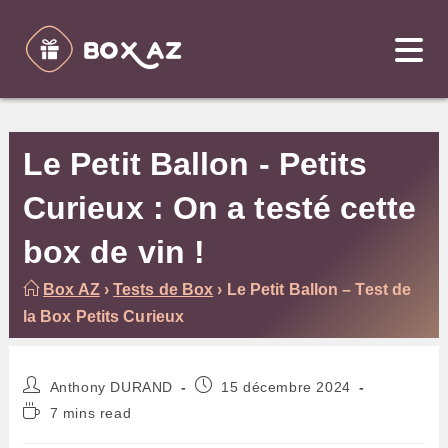
Skip
to
content
Le Petit Ballon - Petits
Curieux : On a testé cette
box de vin !
Box AZ
›
Tests de Box
›
Le Petit Ballon – Test de
la Box Petits Curieux
Auteur/autrice
Publication
Anthony DURAND
15 décembre 2024
de
publiée :
Temps
7 mins read
la
de
publication :