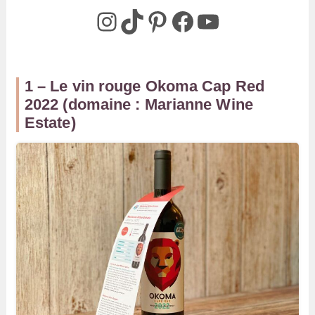
@box_az_off
@box_az
Pinterest
Box AZ
@Box-AZ
1 – Le vin rouge Okoma Cap Red
2022 (domaine : Marianne Wine
Estate)