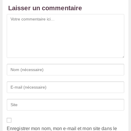
Laisser un commentaire
Comment
Enter
your
name
Enter
or
your
username
email
Saisir
to
address
l’URL
comment
to
de
comment
votre
Enregistrer mon nom, mon e-mail et mon site dans le