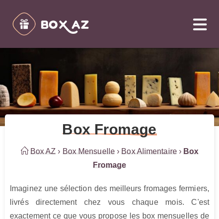
Box Fromage
Box AZ
›
Box Mensuelle
›
Box Alimentaire
›
Box
Fromage
Imaginez une sélection des meilleurs fromages fermiers, 
livrés directement chez vous chaque mois. C'est 
exactement ce que vous propose les box mensuelles de 