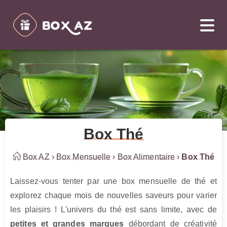
Box Thé
Box AZ
›
Box Mensuelle
›
Box Alimentaire
›
Box Thé
Laissez-vous tenter par une box mensuelle de thé et 
explorez chaque mois de nouvelles saveurs pour varier 
les plaisirs ! L'univers du thé est sans limite, avec de 
petites et grandes marques
 débordant de créativité 