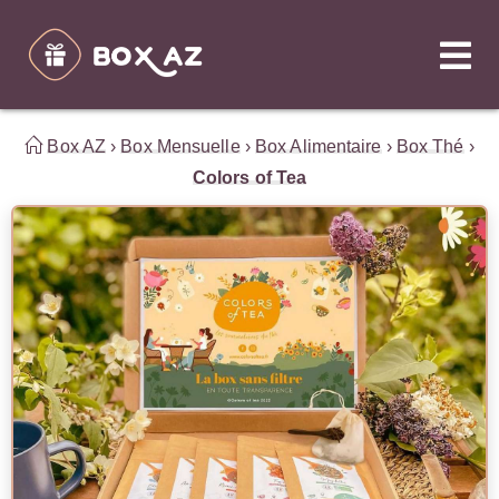
Box AZ
›
Box Mensuelle
›
Box Alimentaire
›
Box Thé
›
Colors of Tea