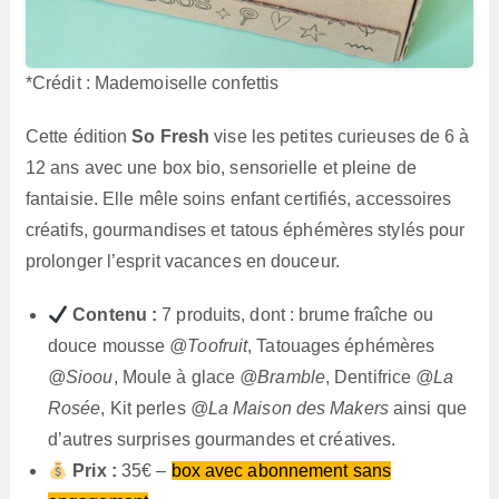
*Crédit : Mademoiselle confettis
Cette édition
So Fresh
vise les petites curieuses de 6 à
12 ans avec une box bio, sensorielle et pleine de
fantaisie. Elle mêle soins enfant certifiés, accessoires
créatifs, gourmandises et tatous éphémères stylés pour
prolonger l’esprit vacances en douceur.
Contenu :
7 produits, dont : brume fraîche ou
douce mousse
@Toofruit
, Tatouages éphémères
@Sioou
, Moule à glace
@Bramble
, Dentifrice
@La
Rosée
, Kit perles
@La Maison des Makers
ainsi que
d’autres surprises gourmandes et créatives.
Prix :
35€ –
box avec abonnement sans