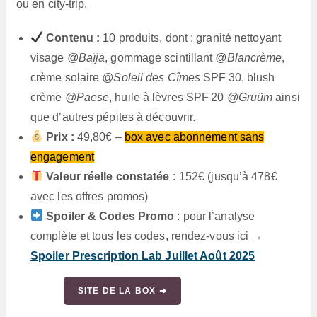
ou en city-trip.
Contenu :
10 produits, dont : granité nettoyant
visage
@Baïja
, gommage scintillant
@Blancrème
,
crème solaire
@Soleil des Cîmes
SPF 30, blush
crème
@Paese
, huile à lèvres SPF 20
@Gruüm
ainsi
que d’autres pépites à découvrir.
Prix :
49,80€ –
box avec abonnement sans
engagement
Valeur réelle constatée :
152€ (jusqu’à 478€
avec les offres promos)
Spoiler & Codes Promo
: pour l’analyse
complète et tous les codes, rendez-vous ici →
Spoiler Prescription Lab Juillet Août 2025
SITE DE LA BOX ➜