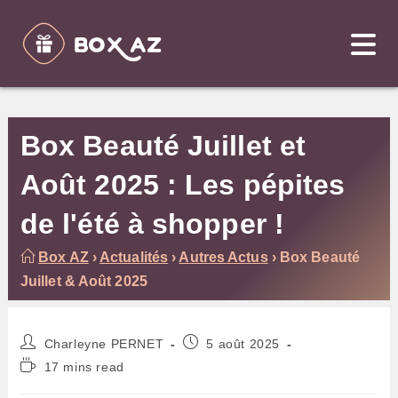
Skip
to
content
Box Beauté Juillet et
Août 2025 : Les pépites
de l'été à shopper !
Box AZ
›
Actualités
›
Autres Actus
›
Box Beauté
Juillet & Août 2025
Auteur/autrice
Publication
Charleyne PERNET
5 août 2025
de
publiée :
Temps
17 mins read
la
de
publication :