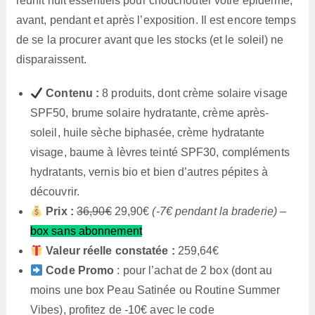
réunit huit essentiels pour chouchouter votre épiderme,
avant, pendant et après l’exposition. Il est encore temps
de se la procurer avant que les stocks (et le soleil) ne
disparaissent.
Contenu :
8 produits, dont crème solaire visage
SPF50, brume solaire hydratante, crème après-
soleil, huile sèche biphasée, crème hydratante
visage, baume à lèvres teinté SPF30, compléments
hydratants, vernis bio et bien d’autres pépites à
découvrir.
Prix :
36,90€
29,90€
(-7€ pendant la braderie)
–
box sans abonnement
Valeur réelle constatée :
259,64€
Code Promo
: pour l’achat de 2 box (dont au
moins une box Peau Satinée ou Routine Summer
Vibes), profitez de -10€ avec le code