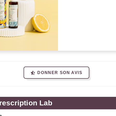
DONNER SON AVIS
rescription Lab
e