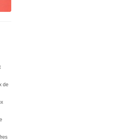
t
x de
ux
e
fres