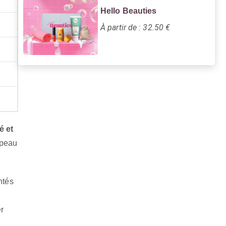
Hello Beauties
À partir de : 32.50 €
té et
 peau
ntés
r