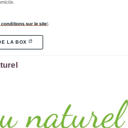
micile.
 conditions sur le site
).
DE LA BOX
turel