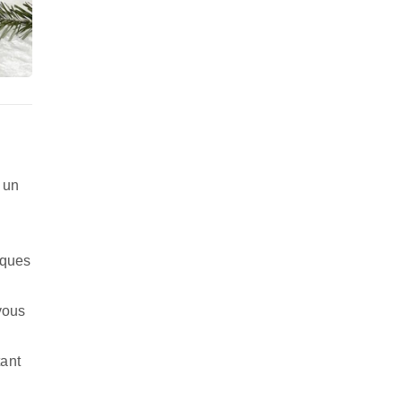
 un
rques
vous
tant