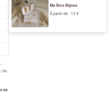
Ma Box Bijoux
À partir de : 15 €
.
, du
at de