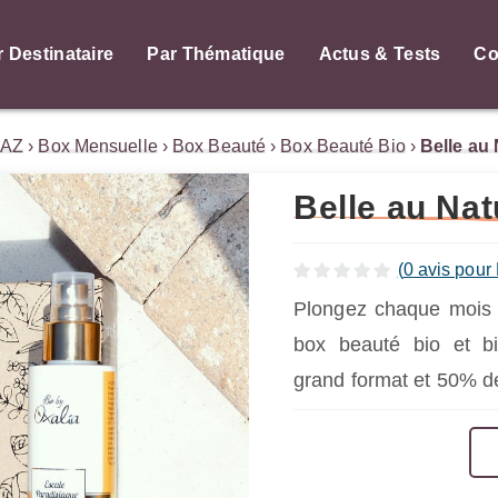
r Destinataire
Par Thématique
Actus & Tests
Co
 AZ
›
Box Mensuelle
›
Box Beauté
›
Box Beauté Bio
›
Belle au 
Belle au Nat
(
0
avis pour 
Plongez chaque mois d
box beauté bio et bi
grand format et 50% d