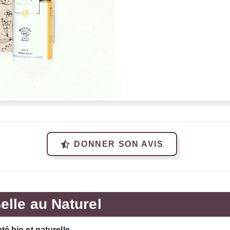
DONNER SON AVIS
elle au Naturel
é bio et naturelle