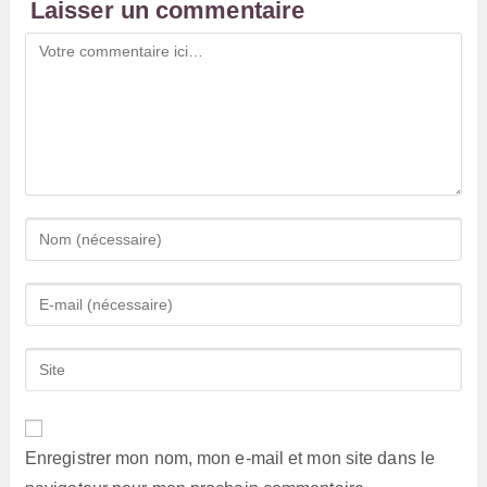
Laisser un commentaire
Comment
Enter
your
name
Enter
or
your
username
email
Saisir
to
address
l’URL
comment
to
de
comment
votre
Enregistrer mon nom, mon e-mail et mon site dans le
site