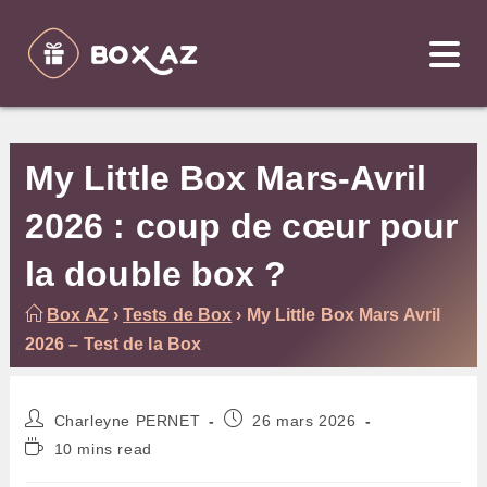
Skip
to
content
My Little Box Mars-Avril
2026 : coup de cœur pour
la double box ?
Box AZ
›
Tests de Box
›
My Little Box Mars Avril
2026 – Test de la Box
Auteur/autrice
Publication
Charleyne PERNET
26 mars 2026
de
publiée :
Temps
10 mins read
la
de
publication :