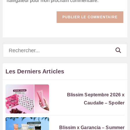
navigateur pour mon prochain commentaire.
(facultatif)
Rechercher
Les Derniers Articles
Blissim Septembre 2026 x
Caudalie – Spoiler
Blissim x Garancia – Summer