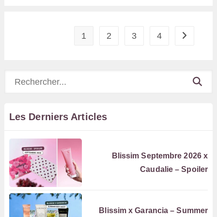
Box
Juin
Juillet
2025
1
2
3
4
Aller à la 
Rechercher
Les Derniers Articles
Blissim Septembre 2026 x
Caudalie – Spoiler
Blissim x Garancia – Summer