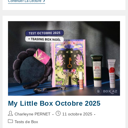
Calendriers
Continuer La Lecture
De
L’avent
My
Little
Box
2025
–
Avis
My Little Box Octobre 2025
Auteur/autrice
Publication
Charleyne PERNET
11 octobre 2025
de
publiée :
Post
Tests de Box
la
category: