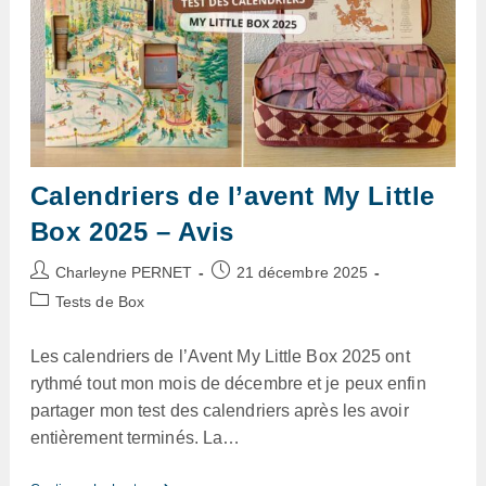
Calendriers de l’avent My Little
Box 2025 – Avis
Auteur/autrice
Publication
Charleyne PERNET
21 décembre 2025
de
publiée :
Post
Tests de Box
la
category:
publication :
Les calendriers de l’Avent My Little Box 2025 ont
rythmé tout mon mois de décembre et je peux enfin
partager mon test des calendriers après les avoir
entièrement terminés. La…