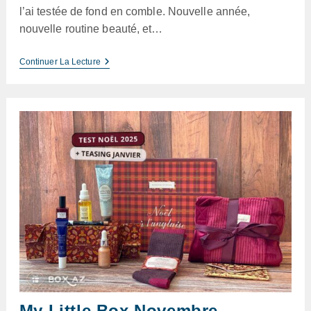
l’ai testée de fond en comble. Nouvelle année,
nouvelle routine beauté, et…
My
Continuer La Lecture
Little
Box
Janvier
2026
–
Test
De
La
Box
Caudalie
My Little Box Novembre