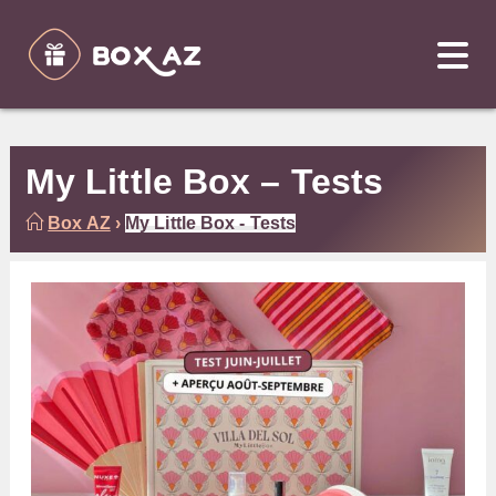
Skip
to
content
My Little Box – Tests
Box AZ
›
My Little Box - Tests