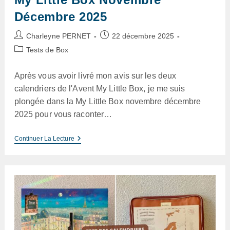
Décembre 2025
Auteur/autrice
Publication
Charleyne PERNET
22 décembre 2025
de
publiée :
Post
Tests de Box
la
category:
publication :
Après vous avoir livré mon avis sur les deux
calendriers de l'Avent My Little Box, je me suis
plongée dans la My Little Box novembre décembre
2025 pour vous raconter…
My
Continuer La Lecture
Little
Box
Novembre
Décembre
2025