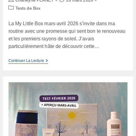
Charleyne PERNET
26 mars 2026
de
publiée :
Post
Tests de Box
la
category:
publication :
La My Little Box mars-avril 2026 s’invite dans ma
routine avec une promesse qui sent bon le renouveau
et les premiers rayons de soleil. J’avais
particulièrement hâte de découvrir cette…
My
Continuer La Lecture
Little
Box
Mars
Avril
2026
–
Test
De
La
Box