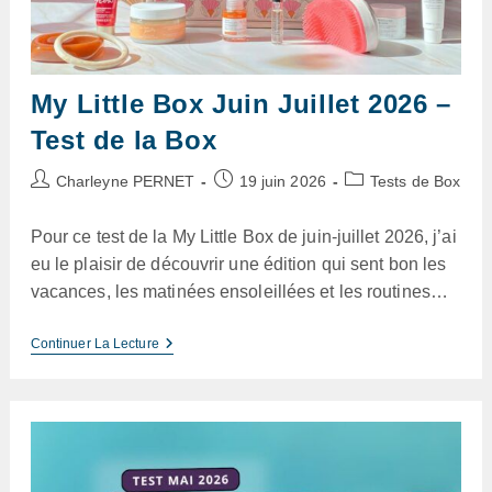
My Little Box Juin Juillet 2026 –
Test de la Box
Auteur/autrice
Publication
Post
Charleyne PERNET
19 juin 2026
Tests de Box
de
publiée :
category:
la
Pour ce test de la My Little Box de juin-juillet 2026, j’ai
publication :
eu le plaisir de découvrir une édition qui sent bon les
vacances, les matinées ensoleillées et les routines…
My
Continuer La Lecture
Little
Box
Juin
Juillet
2026
–
Test
De