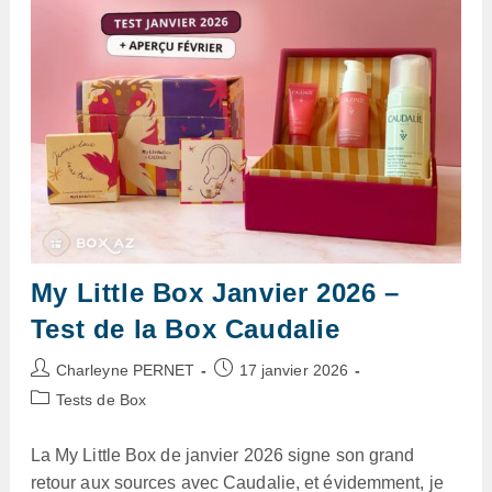
Test
De
La
Box
My Little Box Janvier 2026 –
Test de la Box Caudalie
Auteur/autrice
Publication
Charleyne PERNET
17 janvier 2026
de
publiée :
Post
Tests de Box
la
category:
publication :
La My Little Box de janvier 2026 signe son grand
retour aux sources avec Caudalie, et évidemment, je