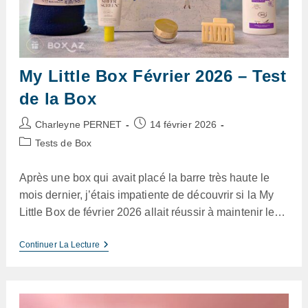
My Little Box Février 2026 – Test
de la Box
Auteur/autrice
Publication
Charleyne PERNET
14 février 2026
de
publiée :
Post
Tests de Box
la
category:
publication :
Après une box qui avait placé la barre très haute le
mois dernier, j’étais impatiente de découvrir si la My
Little Box de février 2026 allait réussir à maintenir le…
My
Continuer La Lecture
Little
Box
Février
2026
–