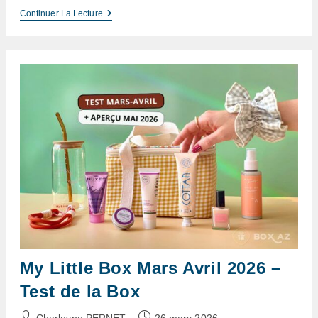
My
Continuer La Lecture
Little
Box
Mai
2026
–
Test
De
La
Box
Patyka
My Little Box Mars Avril 2026 –
Test de la Box
Auteur/autrice
Publication