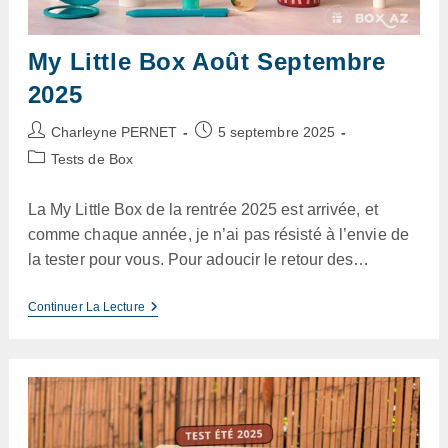
My Little Box Août Septembre
2025
Auteur/autrice
Publication
Charleyne PERNET
5 septembre 2025
de
publiée :
Post
Tests de Box
la
category:
publication :
La My Little Box de la rentrée 2025 est arrivée, et
comme chaque année, je n’ai pas résisté à l’envie de
la tester pour vous. Pour adoucir le retour des…
My
Continuer La Lecture
Little
Box
Août
Septembre
2025