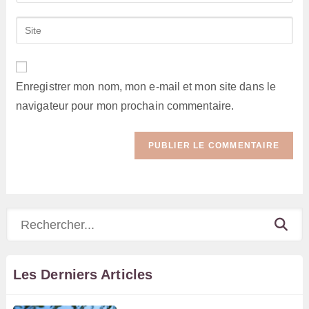
your
username
email
Saisir
to
address
l’URL
comment
to
de
comment
votre
Enregistrer mon nom, mon e-mail et mon site dans le
site
navigateur pour mon prochain commentaire.
(facultatif)
Rechercher
Les Derniers Articles