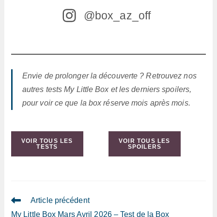
@box_az_off
Envie de prolonger la découverte ? Retrouvez nos
autres tests My Little Box et les derniers spoilers,
pour voir ce que la box réserve mois après mois.
VOIR TOUS LES
VOIR TOUS LES
TESTS
SPOILERS
Read
Article précédent
more
My Little Box Mars Avril 2026 – Test de la Box
articles