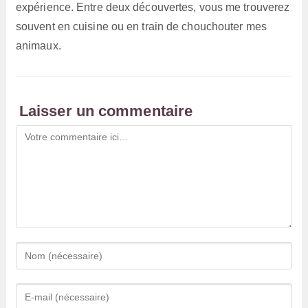
expérience. Entre deux découvertes, vous me trouverez
souvent en cuisine ou en train de chouchouter mes
animaux.
Laisser un commentaire
Comment
Enter
your
name
Enter
or