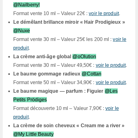
@Nailberry!
Format vente 10 ml – Valeur 22€ :
voir le produit
.
Le démêlant brillance miroir « Hair Prodigieux »
@Nuxe
Format vente 30 ml – Valeur 25€ les 200 ml :
voir le
produit
.
La crème anti-âge global
@oOlution
Format vente 30 ml – Valeur 49,50€ :
voir le produit
.
Le baume gommage radieux
@Cottan
Format vente 50 ml – Valeur 34,90€ :
voir le produit
.
Le baume magique — parfum : Figuier
@Les
Petits Prödiges
Format découverte 10 ml – Valeur 7,90€ :
voir le
produit
.
La crème de soin cheveux « Cream me a river »
@My Little Beauty