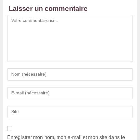
Laisser un commentaire
Comment
Enter
your
name
Enter
or
your
username
email
Saisir
to
address
l’URL
comment
to
de
comment
votre
Enregistrer mon nom, mon e-mail et mon site dans le