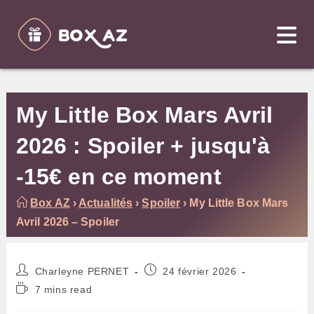
Skip
to
content
My Little Box Mars Avril
2026 : Spoiler + jusqu'à
-15€ en ce moment
Box AZ
›
Actualités
›
Spoiler
›
My Little Box Mars
Avril 2026 – Spoiler
Auteur/autrice
Publication
Charleyne PERNET
24 février 2026
de
publiée :
Temps
7 mins read
la
de
publication :