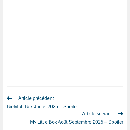
Read
Article précédent
more
Biotyfull Box Juillet 2025 – Spoiler
articles
Article suivant
My Little Box Août Septembre 2025 – Spoiler