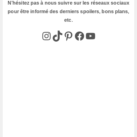
N’hésitez pas à nous suivre sur les réseaux sociaux
pour être informé des derniers spoilers, bons plans,
etc.
@box_az_off
@box_az
Pinterest
Box AZ
@Box-AZ