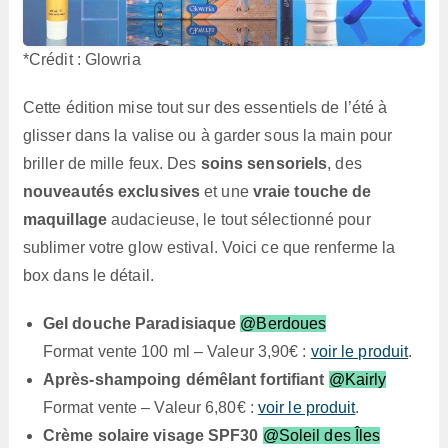
*Crédit : Glowria
Cette édition mise tout sur des essentiels de l’été à
glisser dans la valise ou à garder sous la main pour
briller de mille feux. Des
soins sensoriels
, des
nouveautés exclusives
et une
vraie touche de
maquillage
audacieuse, le tout sélectionné pour
sublimer votre glow estival. Voici ce que renferme la
box dans le détail.
Gel douche Paradisiaque
@Berdoues
Format vente 100 ml – Valeur 3,90€ :
voir le produit
.
Après-shampoing démêlant fortifiant
@Kairly
Format vente – Valeur 6,80€ :
voir le produit
.
Crème solaire visage SPF30
@Soleil des Îles