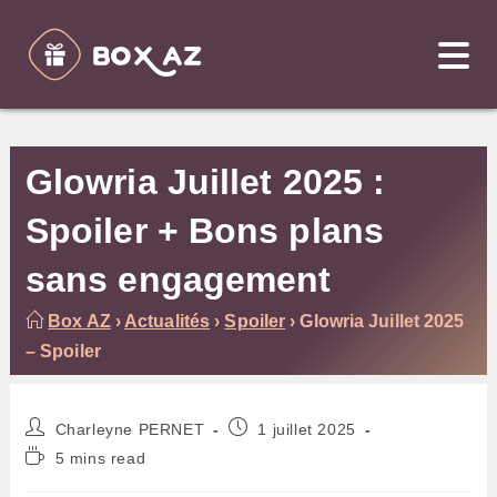
Skip
to
content
Glowria Juillet 2025 :
Spoiler + Bons plans
sans engagement
Box AZ
›
Actualités
›
Spoiler
›
Glowria Juillet 2025
– Spoiler
Auteur/autrice
Publication
Charleyne PERNET
1 juillet 2025
de
publiée :
Temps
5 mins read
la
de
publication :