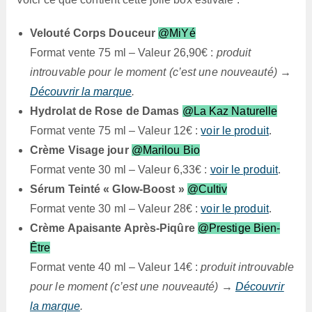
Velouté Corps Douceur
@MiYé
Format vente 75 ml – Valeur 26,90€ :
produit
introuvable pour le moment (c’est une nouveauté) →
Découvrir la marque
.
Hydrolat de Rose de Damas
@La Kaz Naturelle
Format vente 75 ml – Valeur 12€ :
voir le produit
.
Crème Visage jour
@Marilou Bio
Format vente 30 ml – Valeur 6,33€ :
voir le produit
.
Sérum Teinté « Glow-Boost »
@Cultiv
Format vente 30 ml – Valeur 28€ :
voir le produit
.
Crème Apaisante Après-Piqûre
@Prestige Bien-
Être
Format vente 40 ml – Valeur 14€ :
produit introuvable
pour le moment (c’est une nouveauté) →
Découvrir
la marque
.