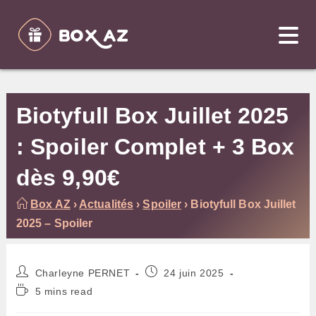
Skip
to
content
Biotyfull Box Juillet 2025
: Spoiler Complet + 3 Box
dès 9,90€
Box AZ
›
Actualités
›
Spoiler
›
Biotyfull Box Juillet
2025 – Spoiler
Auteur/autrice
Publication
Charleyne PERNET
24 juin 2025
de
publiée :
Temps
5 mins read
la
de
publication :