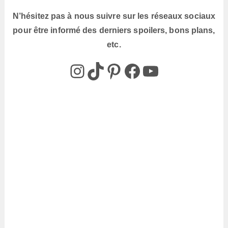
N’hésitez pas à nous suivre sur les réseaux sociaux
pour être informé des derniers spoilers, bons plans,
etc.
@box_az_off
@box_az
Pinterest
Box AZ
@Box-AZ