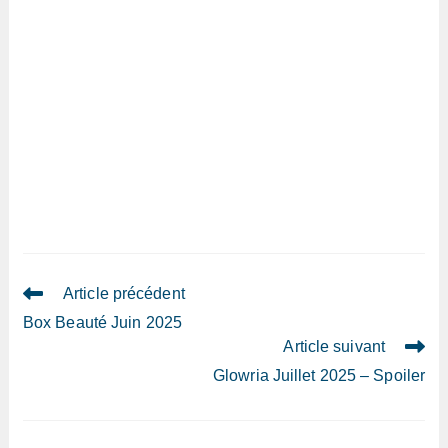
Read
Article précédent
more
Box Beauté Juin 2025
articles
Article suivant
Glowria Juillet 2025 – Spoiler