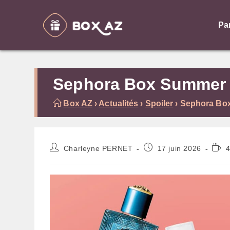
Skip
to
Pa
content
Sephora Box Summer Es
Box AZ
›
Actualités
›
Spoiler
›
Sephora Box
Auteur/autrice
Publication
Tem
Charleyne PERNET
17 juin 2026
4
de
publiée :
de
la
lectu
publication :