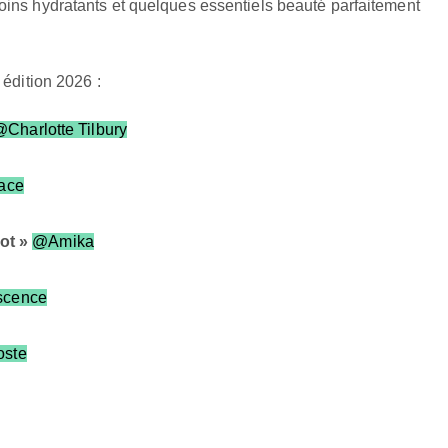
soins hydratants et quelques essentiels beauté parfaitement
 édition 2026 :
Charlotte Tilbury
ace
ot »
@Amika
scence
ste