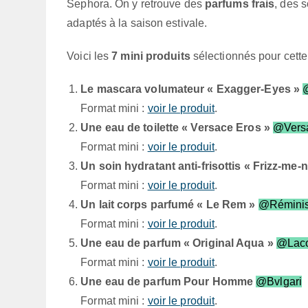
Sephora. On y retrouve des
parfums frais
, des 
adaptés à la saison estivale.
Voici les
7 mini produits
sélectionnés pour cette
Le mascara volumateur « Exagger-Eyes »
@
Format mini :
voir le produit
.
Une eau de toilette « Versace Eros »
@Vers
Format mini :
voir le produit
.
Un soin hydratant anti-frisottis « Frizz-me-n
Format mini :
voir le produit
.
Un lait corps parfumé « Le Rem »
@Rémini
Format mini :
voir le produit
.
Une eau de parfum « Original Aqua »
@Laco
Format mini :
voir le produit
.
Une eau de parfum Pour Homme
@Bvlgari
Format mini :
voir le produit
.