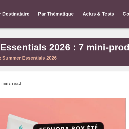
r Destinataire
Par Thématique
Actus & Tests
Co
sentials 2026 : 7 mini-produ
 Summer Essentials 2026
ps
 mins read
re :