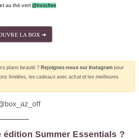
t au thé vert
@Innisfree
OUVRE LA BOX ➜
ons plans beauté ?
Rejoignez-nous sur Instagram
pour
ions limitées, les cadeaux avec achat et les meilleures
@box_az_off
te édition Summer Essentials ?