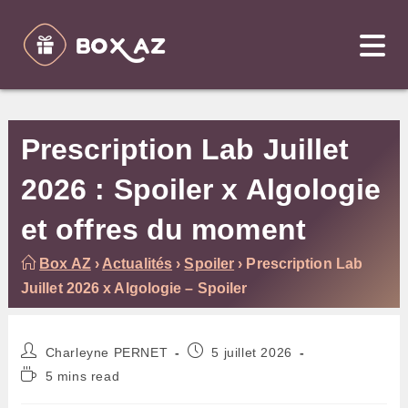
Skip
to
content
Prescription Lab Juillet
2026 : Spoiler x Algologie
et offres du moment
Box AZ
›
Actualités
›
Spoiler
›
Prescription Lab
Juillet 2026 x Algologie – Spoiler
Auteur/autrice
Publication
Charleyne PERNET
5 juillet 2026
de
publiée :
Temps
5 mins read
la
de
publication :