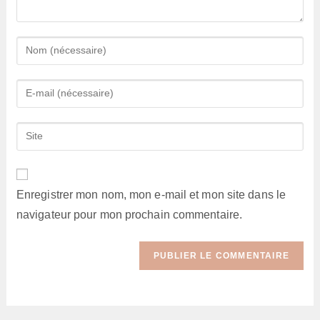
Enter
your
name
Enter
or
your
username
email
Saisir
to
address
l’URL
comment
to
de
comment
votre
Enregistrer mon nom, mon e-mail et mon site dans le
site
navigateur pour mon prochain commentaire.
(facultatif)