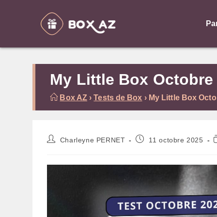
Skip
to
Pa
content
My Little Box Octobre
Box AZ
›
Tests de Box
›
My Little Box Oct
Auteur/autrice
Publication
Charleyne PERNET
11 octobre 2025
de
publiée :
la
l
publication :