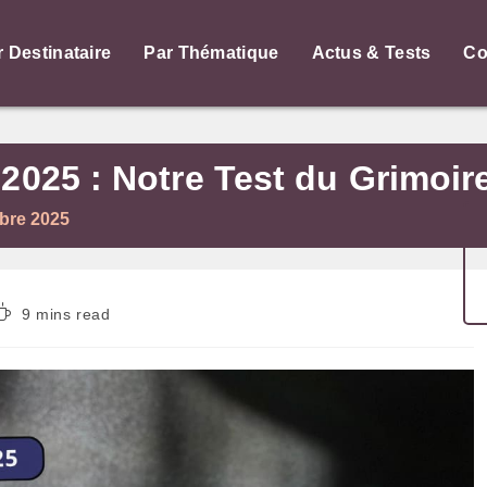
r Destinataire
Par Thématique
Actus & Tests
Co
 2025 : Notre Test du Grimoi
obre 2025
Temps
9 mins read
de
ecture :