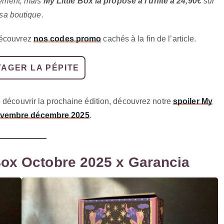
nement, mais
My Little Box la propose à l’unité à 24,90€
sur
sa boutique.
découvrez
nos codes promo
cachés à la fin de l’article.
AGER LA PÉPITE
e découvrir la prochaine édition, découvrez notre
spoiler My
novembre décembre 2025
.
 Box Octobre 2025 x Garancia