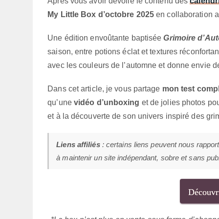
Après vous avoir dévoilé le contenu des
calendr
My Little Box d’octobre 2025
en collaboration 
Une édition envoûtante baptisée
Grimoire d’Au
saison, entre potions éclat et textures réconforta
avec les couleurs de l’automne et donne envie de
Dans cet article, je vous partage
mon test compl
qu’une
vidéo d’unboxing
et de jolies photos po
et à la découverte de son univers inspiré des gri
Liens affiliés
: certains liens peuvent nous rappor
à maintenir un site indépendant, sobre et sans publi
Découvri