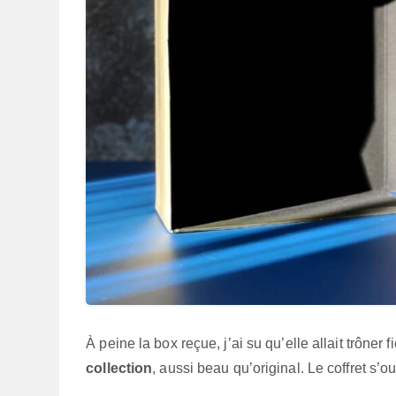
À peine la box reçue, j’ai su qu’elle allait trône
collection
, aussi beau qu’original. Le coffret s