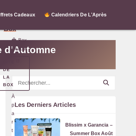
My
ffrets Cadeaux
Calendriers De L’Après
Little
Box
Box
re d'Automne
Beauté
SITE
DE
LA
Rechercher
BOX
À
Les Derniers Articles
p
a
r
Blissim x Garancia –
t
Summer Box Août