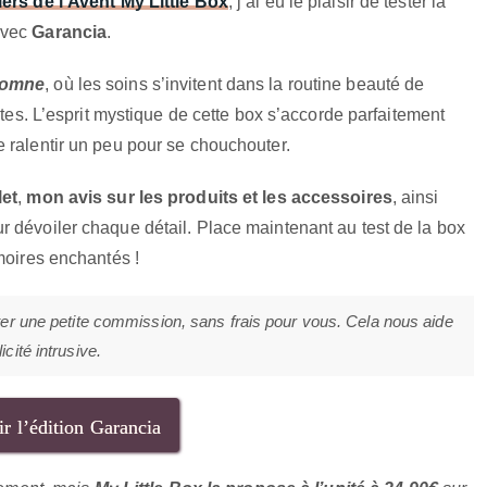
iers de l’Avent My Little Box
, j’ai eu le plaisir de tester la
avec
Garancia
.
tomne
, où les soins s’invitent dans la routine beauté de
ntes. L’esprit mystique de cette box s’accorde parfaitement
 ralentir un peu pour se chouchouter.
et
,
mon avis sur les produits et les accessoires
, ainsi
ur dévoiler chaque détail. Place maintenant au test de la box
moires enchantés !
ter une petite commission, sans frais pour vous. Cela nous aide
cité intrusive.
r l’édition Garancia