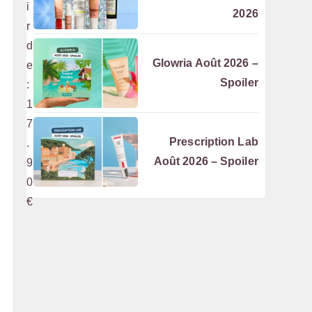
i
2026
r
d
Glowria Août 2026 –
e
Spoiler
:
1
7
Prescription Lab
.
Août 2026 – Spoiler
9
0
€