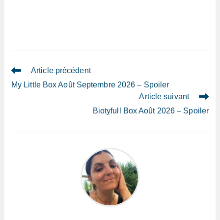
Read
Article précédent
more
My Little Box Août Septembre 2026 – Spoiler
articles
Article suivant
Biotyfull Box Août 2026 – Spoiler