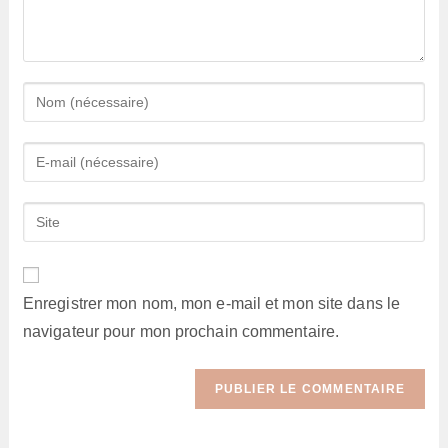
Enter
your
name
Enter
or
your
username
email
Saisir
to
address
l’URL
comment
to
de
comment
votre
Enregistrer mon nom, mon e-mail et mon site dans le
site
navigateur pour mon prochain commentaire.
(facultatif)