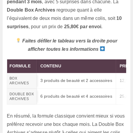
pendant 3 mois
, avec 5 surprises dans chacune. La
Double Box Archives
regroupe quant à elle
l’équivalent de deux mois dans un même colis, soit
10
surprises
, pour un prix de
25,80€ par envoi
.
Faites défiler le tableau vers la droite pour
afficher toutes les informations
FORMULE
CONTENU
PRIX
BOX
3 produits de beauté et 2 accessoires
12,90€
ARCHIVES
DOUBLE BOX
6 produits de beauté et 4 accessoires
25,80€
ARCHIVES
En résumé, la formule classique convient mieux si vous
préférez recevoir une box chaque mois. La Double Box
Archives s’adresse plutôt à celles qui aiment les colis