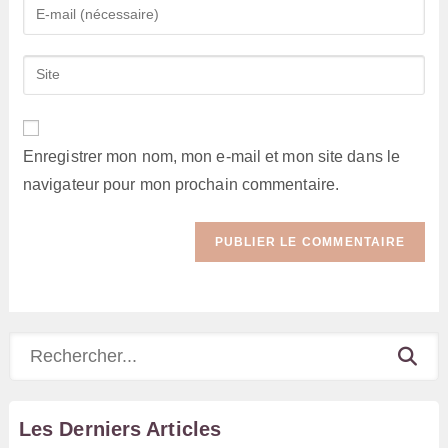
Enter
or
your
username
email
Saisir
to
address
l’URL
comment
to
de
comment
votre
Enregistrer mon nom, mon e-mail et mon site dans le
site
navigateur pour mon prochain commentaire.
(facultatif)
Rechercher
Les Derniers Articles