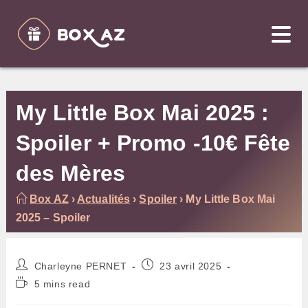
Skip
to
content
My Little Box Mai 2025 :
Spoiler + Promo -10€ Fête
des Mères
Box AZ
›
Actualités
›
Spoiler
›
My Little Box Mai
2025 – Spoiler
Auteur/autrice
Publication
Charleyne PERNET
23 avril 2025
de
publiée :
Temps
5 mins read
la
de
publication :