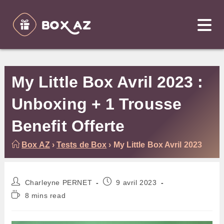
Skip
to
content
My Little Box Avril 2023 :
Unboxing + 1 Trousse
Benefit Offerte
Box AZ
›
Tests de Box
›
My Little Box Avril 2023
Auteur/autrice
Publication
Charleyne PERNET
9 avril 2023
de
publiée :
Temps
8 mins read
la
de
publication :
lecture :