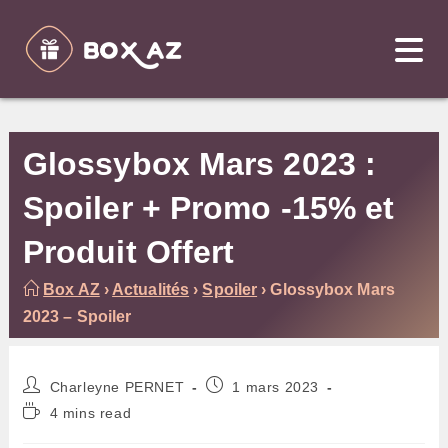
Skip
to
content
Glossybox Mars 2023 :
Spoiler + Promo -15% et
Produit Offert
Box AZ
›
Actualités
›
Spoiler
›
Glossybox Mars
2023 – Spoiler
Auteur/autrice
Publication
Charleyne PERNET
1 mars 2023
de
publiée :
Temps
4 mins read
la
de
publication :