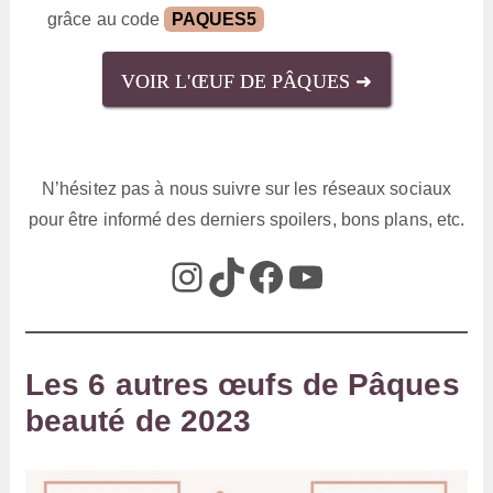
grâce au code
PAQUES5
VOIR L'ŒUF DE PÂQUES ➜
N’hésitez pas à nous suivre sur les réseaux sociaux
pour être informé des derniers spoilers, bons plans, etc.
@box_az_off
@box_az
Box AZ
@Box-AZ
Les 6 autres œufs de Pâques
beauté de 2023