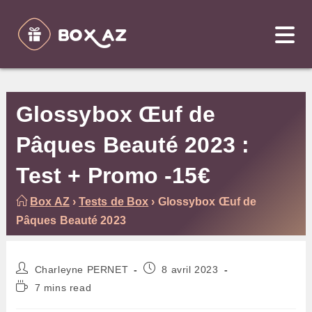
Skip
to
content
Glossybox Œuf de
Pâques Beauté 2023 :
Test + Promo -15€
Box AZ
›
Tests de Box
›
Glossybox Œuf de
Pâques Beauté 2023
Auteur/autrice
Publication
Charleyne PERNET
8 avril 2023
de
publiée :
Temps
7 mins read
la
de
publication :