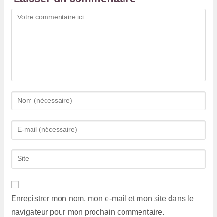
Comment
Enter
your
name
Enter
or
your
username
email
Saisir
to
address
l’URL
comment
to
de
comment
votre
Enregistrer mon nom, mon e-mail et mon site dans le
site
navigateur pour mon prochain commentaire.
(facultatif)