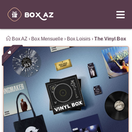
Box AZ
›
Box Mensuelle
›
Box Loisirs
›
The Vinyl Box