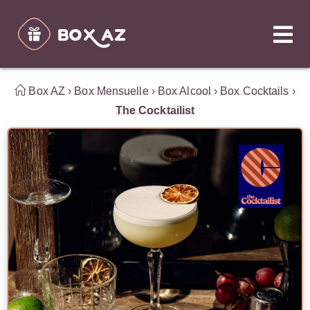
Box AZ
›
Box Mensuelle
›
Box Alcool
›
Box Cocktails
›
The Cocktailist