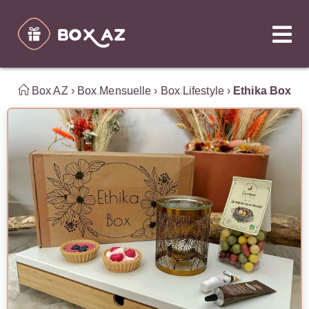
Box AZ
›
Box Mensuelle
›
Box Lifestyle
›
Ethika Box