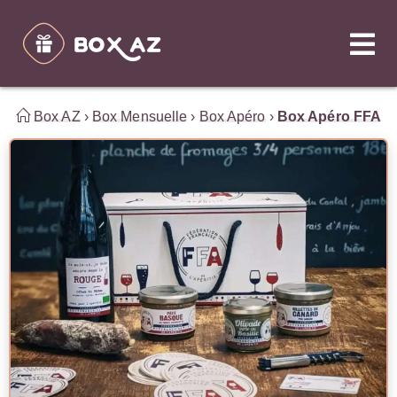
Box AZ
›
Box Mensuelle
›
Box Apéro
›
Box Apéro FFA