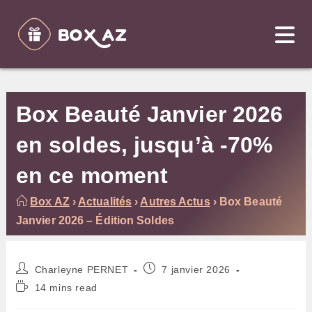
Skip
to
content
Box Beauté Janvier 2026
en soldes, jusqu’à -70%
en ce moment
Box AZ
›
Actualités
›
Autres Actus
›
Box Beauté
Janvier 2026 – Édition Soldes
Auteur/autrice
Publication
Charleyne PERNET
7 janvier 2026
de
publiée :
Temps
14 mins read
la
de
publication :