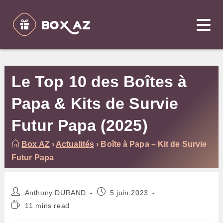
Skip
to
content
Le Top 10 des Boîtes à
Papa & Kits de Survie
Futur Papa (2025)
Box AZ
›
Actualités
›
Boîte à Papa – Kit de Survie
Futur Papa
Auteur/autrice
Publication
Anthony DURAND
5 juin 2023
de
publiée :
Temps
11 mins read
la
de
publication :