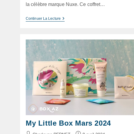
la célèbre marque Nuxe. Ce coffret…
My
Continuer La Lecture
Little
Box
Mai
2024
My Little Box Mars 2024
Auteur/autrice
Publication