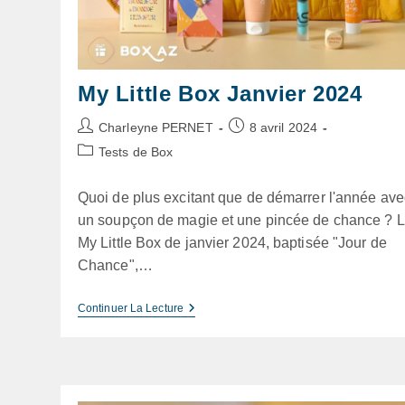
My Little Box Janvier 2024
Auteur/autrice
Publication
Charleyne PERNET
8 avril 2024
de
publiée :
Post
Tests de Box
la
category:
publication :
Quoi de plus excitant que de démarrer l'année ave
un soupçon de magie et une pincée de chance ? 
My Little Box de janvier 2024, baptisée "Jour de
Chance",…
My
Continuer La Lecture
Little
Box
Janvier
2024