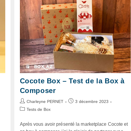
Kit
Cocktail
Mango
Bay
Cocote Box – Test de la Box à
Composer
Auteur/autrice
Publication
Charleyne PERNET
3 décembre 2023
de
publiée :
Post
Tests de Box
la
category:
publication :
Après vous avoir présenté la marketplace Cocote et