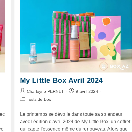
My Little Box Avril 2024
Auteur/autrice
Publication
Charleyne PERNET
9 avril 2024
de
publiée :
Post
Tests de Box
la
category:
publication :
vec
Le printemps se dévoile dans toute sa splendeur
avec l'édition d'avril 2024 de My Little Box, un coffret
ec
qui capte l'essence même du renouveau. Alors que