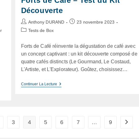
Forts de Café – Test du Kit
Découverte
Auteur/autrice
Publication
Anthony DURAND
23 novembre 2023
de
publiée :
Post
r
Tests de Box
la
category:
publication :
Forts de Café réinvente la dégustation de café avec
un concept captivant : un kit découverte composé de
quatre cafés distincts (Le Gourmand, Le Costaud,
L'Artiste, et L'Explorateur). Goûtez, choisissez…
Forts
Continuer La Lecture
De
Café
–
Test
Du
Kit
Découverte
3
4
5
6
7
…
9
s page
Aller à