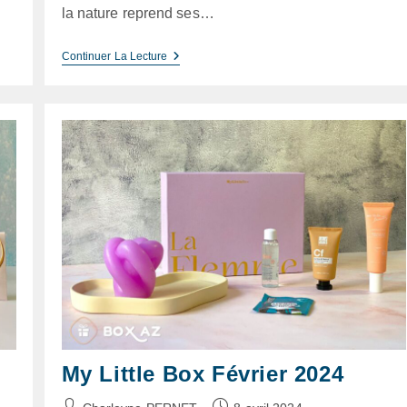
la nature reprend ses…
My
Continuer La Lecture
Little
Box
Avril
2024
My Little Box Février 2024
Auteur/autrice
Publication