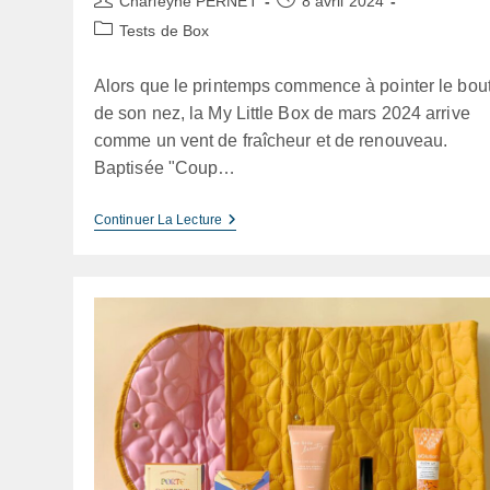
Charleyne PERNET
8 avril 2024
de
publiée :
Post
Tests de Box
la
category:
publication :
Alors que le printemps commence à pointer le bou
de son nez, la My Little Box de mars 2024 arrive
comme un vent de fraîcheur et de renouveau.
Baptisée "Coup…
My
Continuer La Lecture
Little
Box
Mars
2024