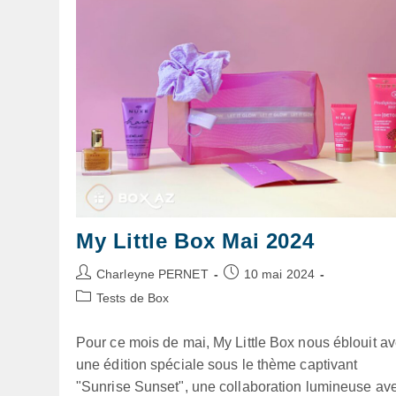
My Little Box Mai 2024
Auteur/autrice
Publication
Charleyne PERNET
10 mai 2024
de
publiée :
Post
Tests de Box
la
category:
publication :
Pour ce mois de mai, My Little Box nous éblouit a
une édition spéciale sous le thème captivant
"Sunrise Sunset", une collaboration lumineuse av