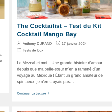
The Cocktailist – Test du Kit
Cocktail Mango Bay
Auteur/autrice
Publication
Anthony DURAND
17 janvier 2024
de
publiée :
Post
Tests de Box
la
c
category:
publication :
La
Le Mezcal et moi... Une grande histoire d'amour
depuis que ma belle-sœur m'en a ramené d'un
voyage au Mexique ! Étant un grand amateur de
spiritueux, je n'en croyais pas…
The
Continuer La Lecture
Cocktailist
–
Test
Du