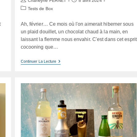
Charleyne PERNET
8 avril 2024
de
publiée :
Post
Tests de Box
la
category:
publication :
t
Ah, février… Ce mois où l'on aimerait hiberner sous
un plaid douillet, un chocolat chaud à la main, en
laissant la flemme nous envahir. C'est dans cet esprit
cocooning que…
My
Continuer La Lecture
Little
Box
Février
2024