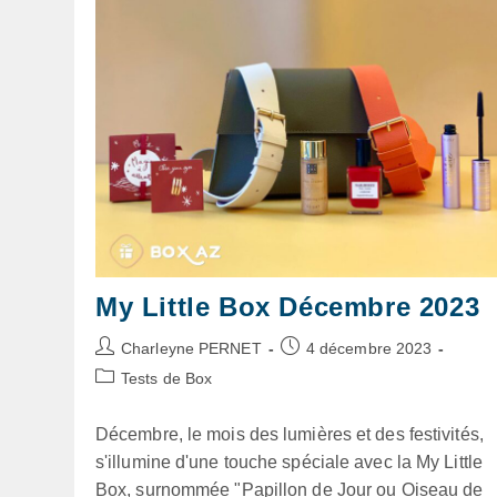
My Little Box Décembre 2023
Auteur/autrice
Publication
Charleyne PERNET
4 décembre 2023
de
publiée :
Post
Tests de Box
la
category:
publication :
Décembre, le mois des lumières et des festivités,
s'illumine d'une touche spéciale avec la My Little
Box, surnommée "Papillon de Jour ou Oiseau de