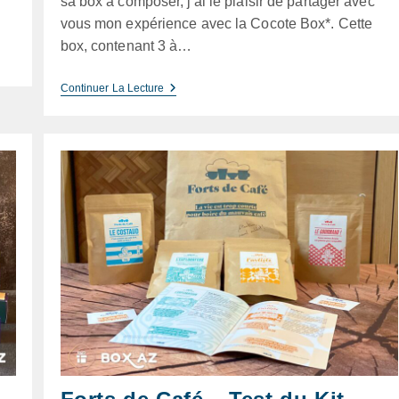
sa box à composer, j'ai le plaisir de partager avec
vous mon expérience avec la Cocote Box*. Cette
box, contenant 3 à…
Cocote
Continuer La Lecture
Box
–
Test
De
La
Box
À
Composer