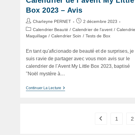
Calendrier de l’avent My Little
Box 2023 – Avis
Auteur/autrice
Publication
Charleyne PERNET
2 décembre 2023
de
publiée :
Post
Calendrier Beauté
/
Calendrier de l'avent
/
Calendrie
la
category:
Maquillage
/
Calendrier Soin
/
Tests de Box
publication :
En tant qu'aficionado de beauté et de surprises, je
suis ravie de partager avec vous mon avis sur le
calendrier de l'Avent My Little Box 2023, baptisé
"Noël mystère à…
Calendrier
Continuer La Lecture
De
L’avent
My
Little
Box
2023
1
2
Go to the previou
–
Avis