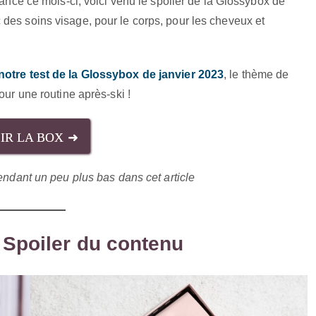
vance ce mois-ci, voici venu le spoiler de la Glossybox de
c des soins visage, pour le corps, pour les cheveux et
notre test de la Glossybox de janvier 2023
, le thème de
our une routine après-ski !
IR LA BOX ➜
ndant un peu plus bas dans cet article
 Spoiler du contenu