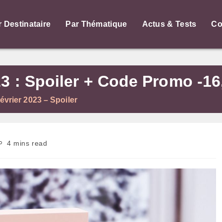
r Destinataire
Par Thématique
Actus & Tests
Co
3 : Spoiler + Code Promo -16
vrier 2023 – Spoiler
emps
4 mins read
e
cture :