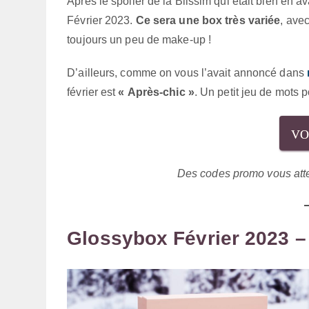
Après le spoiler de la Blissim qui était bien en a
Février 2023.
Ce sera une box très variée
, ave
toujours un peu de make-up !
D’ailleurs, comme on vous l’avait annoncé dans
février est
« Après-chic »
. Un petit jeu de mots p
VO
Des codes promo vous atte
Glossybox Février 2023 –