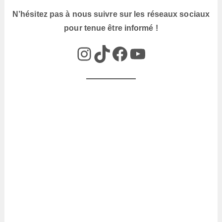
N’hésitez pas à nous suivre sur les réseaux sociaux
pour tenue être informé !
@box_az_off
@box_az
Box AZ
@Box-AZ