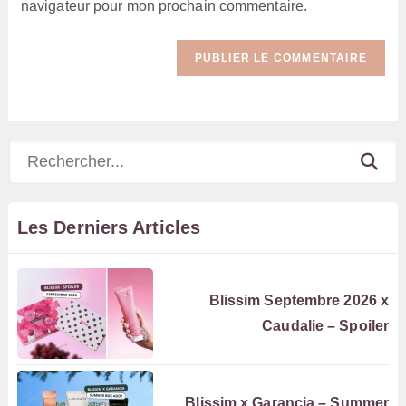
navigateur pour mon prochain commentaire.
(facultatif)
Rechercher
Les Derniers Articles
Blissim Septembre 2026 x
Caudalie – Spoiler
Blissim x Garancia – Summer