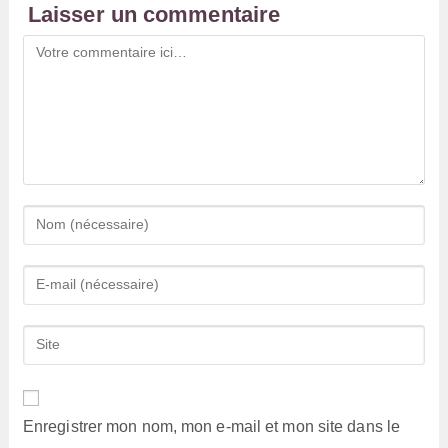
Laisser un commentaire
Comment
Enter
your
name
Enter
or
your
username
email
Saisir
to
address
l’URL
comment
to
de
comment
votre
Enregistrer mon nom, mon e-mail et mon site dans le
site