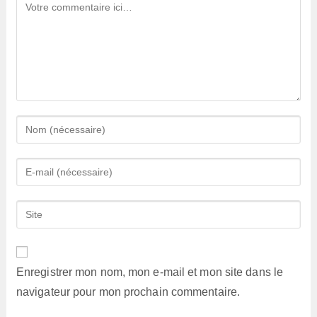
Comment
Enter
your
name
Enter
or
your
username
email
Saisir
to
address
l’URL
comment
to
de
comment
votre
Enregistrer mon nom, mon e-mail et mon site dans le
site
navigateur pour mon prochain commentaire.
(facultatif)