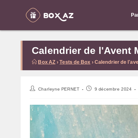
Skip
to
Pa
content
Calendrier de l'Avent M
Box AZ
›
Tests de Box
›
Calendrier de l’av
Auteur/autrice
Publication
Charleyne PERNET
9 décembre 2024
de
publiée :
la
publication :