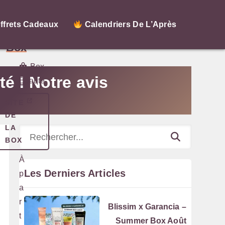
My
ffrets Cadeaux
Calendriers De L’Après
Little
Box
Box
té ! Notre avis
Beauté
SITE
DE
LA
Rechercher
BOX
À
Les Derniers Articles
p
a
r
Blissim x Garancia –
t
Summer Box Août