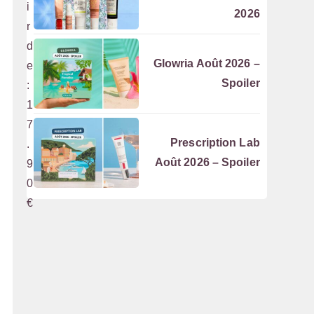
i
2026
r
d
Glowria Août 2026 –
e
Spoiler
:
1
7
Prescription Lab
.
Août 2026 – Spoiler
9
0
€