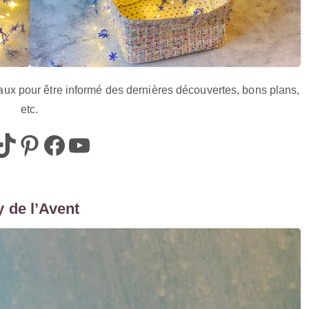
aux pour être informé des dernières découvertes, bons plans,
etc.
z_off
box_az
Pinterest
Box AZ
@Box-AZ
 de l’Avent