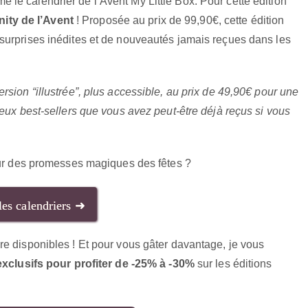
le calendrier de l’Avent My Little Box. Pour cette édition
nity de l’Avent
! Proposée au prix de 99,90€, cette édition
surprises inédites et de nouveautés jamais reçues dans les
sion “illustrée”, plus accessible, au prix de 49,90€ pour une
eux best-sellers que vous avez peut-être déjà reçus si vous
teur des promesses magiques des fêtes ?
les calendriers ➜
e disponibles ! Et pour vous gâter davantage, je vous
clusifs pour profiter de -25% à -30%
sur les éditions