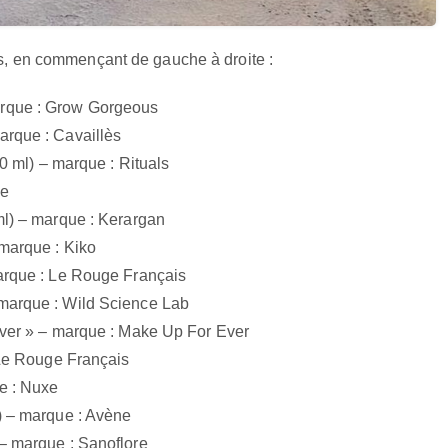
çus, en commençant de gauche à droite :
arque : Grow Gorgeous
arque : Cavaillès
40 ml) – marque : Rituals
xe
ml) – marque : Kerargan
 marque : Kiko
arque : Le Rouge Français
marque : Wild Science Lab
Ever » – marque : Make Up For Ever
 Le Rouge Français
e : Nuxe
) – marque : Avène
– marque : Sanoflore