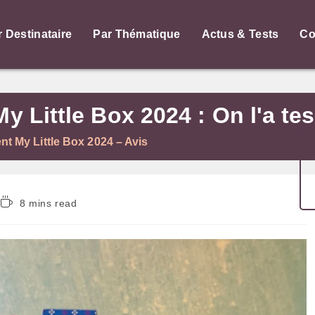
r Destinataire
Par Thématique
Actus & Tests
Co
y Little Box 2024 : On l'a tes
ent My Little Box 2024 – Avis
Temps
8 mins read
de
lecture :