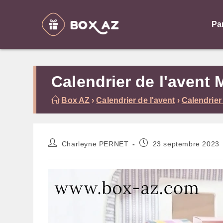
Skip
to
Pa
content
Calendrier de l'avent 
Box AZ
›
Calendrier de l'avent
›
Calendrier
Auteur/autrice
Publication
Charleyne PERNET
23 septembre 2023
de
publiée :
la
publication :