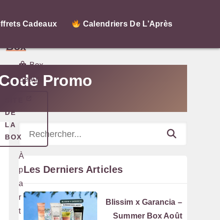
My
ffrets Cadeaux
Calendriers De L’Après
Little
Box
Box
 + Code Promo
Beauté
SITE
DE
LA
Rechercher
BOX
À
Les Derniers Articles
p
a
r
Blissim x Garancia –
t
Summer Box Août