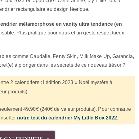
ttle Box 2023 en approche ! Cette année, My Little Box a
lendrier rectangulaire au design féerique.
lendrier métamorphosé en vanity ultra tendance (en
utilisable. Plus pratique pour nous et un geste respectueux
rnables comme Caudalie, Fenty Skin, Milk Make Up, Garancia,
 prêt(e) à plonger dans les secrets de ce nouveau trésor ?
ntre 2 calendriers : l’édition 2023 « Noël mystère à
ur produits).
 seulement 49,90€ (240€ de valeur produits). Pour connaître
onsulter
notre test du calendrier My Little Box 2022
.