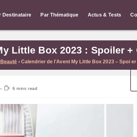
r Destinataire
Par Thématique
Actus & Tests
Co
My Little Box 2023 : Spoiler
 Beauté
›
Calendrier de l’Avent My Little Box 2023 – Spoiler
Temps
6 mins read
de
lecture :