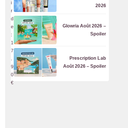
i
2026
r
d
Glowria Août 2026 –
e
Spoiler
:
1
7
Prescription Lab
.
Août 2026 – Spoiler
9
0
€