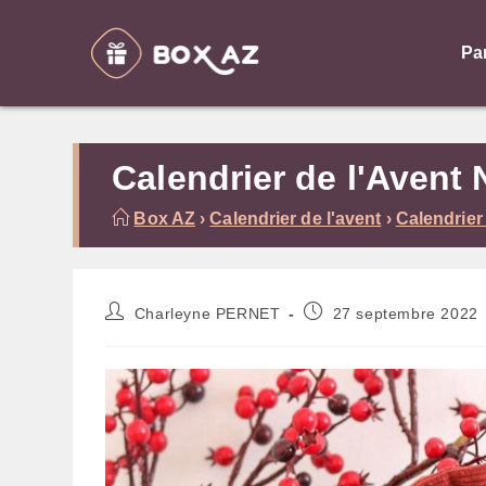
Skip
to
Pa
content
Calendrier de l'Avent
Box AZ
›
Calendrier de l'avent
›
Calendrier
Auteur/autrice
Publication
Charleyne PERNET
27 septembre 2022
de
publiée :
la
publication :