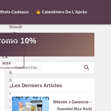
Nuoobox
ffrets Cadeaux
Calendriers De L’Après
Box
Beauté
Bio
 Promo 10%
SITE
DE
LA
BOX
Rechercher
À
p
Les Derniers Articles
a
r
t
Blissim x Garancia –
i
Summer Box Août