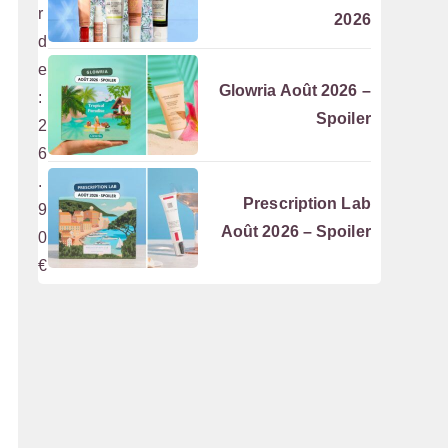
r
2026
d
e
Glowria Août 2026 –
:
Spoiler
2
6
.
Prescription Lab
9
Août 2026 – Spoiler
0
€