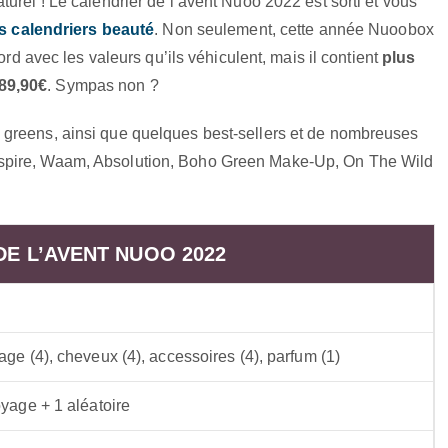
urel ! Le calendrier de l’avent Nuoo 2022 est sorti et vous
s calendriers beauté
. Non seulement, cette année Nuoobox
ord avec les valeurs qu’ils véhiculent, mais il contient
plus
89,90€
. Sympas non ?
 greens, ainsi que quelques best-sellers et de nombreuses
spire, Waam, Absolution, Boho Green Make-Up, On The Wild
DE L’AVENT NUOO 2022
age (4), cheveux (4), accessoires (4), parfum (1)
oyage + 1 aléatoire