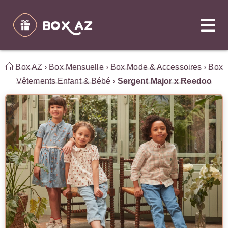
Box AZ
›
Box Mensuelle
›
Box Mode & Accessoires
›
Box
Vêtements Enfant & Bébé
›
Sergent Major x Reedoo