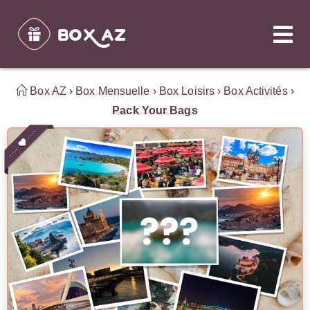
Box AZ
›
Box Mensuelle
›
Box Loisirs
›
Box Activités
›
Pack Your Bags