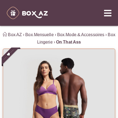
Box AZ
›
Box Mensuelle
›
Box Mode & Accessoires
›
Box
Lingerie
›
On That Ass