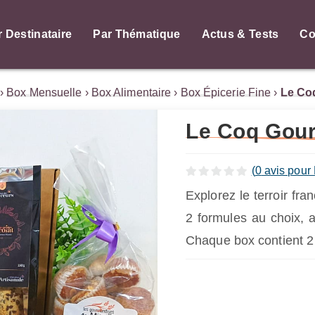
r Destinataire
Par Thématique
Actus & Tests
Co
›
Box Mensuelle
›
Box Alimentaire
›
Box Épicerie Fine
›
Le Co
Le Coq Gou
(
0
avis pour
Explorez le terroir f
2 formules au choix, 
Chaque box contient 2 