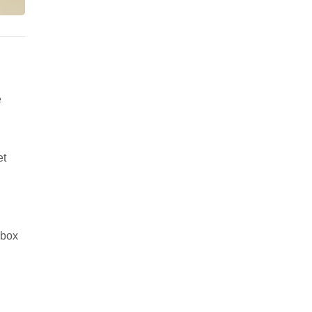
e
et
 box