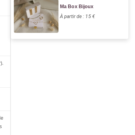
Ma Box Bijoux
À partir de : 15 €
).
de
s