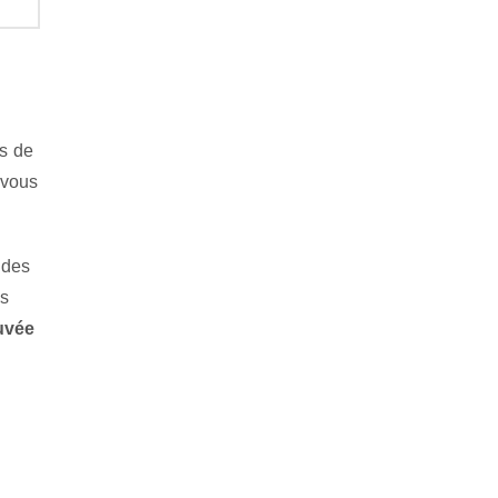
es de
 vous
 des
es
uvée