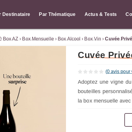
r Destinataire
Par Thématique
Actus & Tests
Co
Box AZ
›
Box Mensuelle
›
Box Alcool
›
Box Vin
›
Cuvée Priv
Cuvée Privé
(
0
avis pour
Adoptez une vigne du 
bouteilles personnalis
la box mensuelle avec