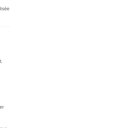
lisée
t.
er