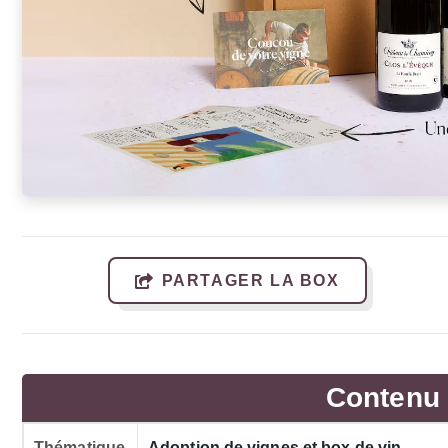
PARTAGER LA BOX
Contenu 
Thématique
Adoption de vignes et box de vin