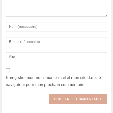
Enter
your
name
Enter
or
your
username
email
Saisir
to
address
l’URL
comment
to
de
comment
votre
Enregistrer mon nom, mon e-mail et mon site dans le
site
navigateur pour mon prochain commentaire.
(facultatif)