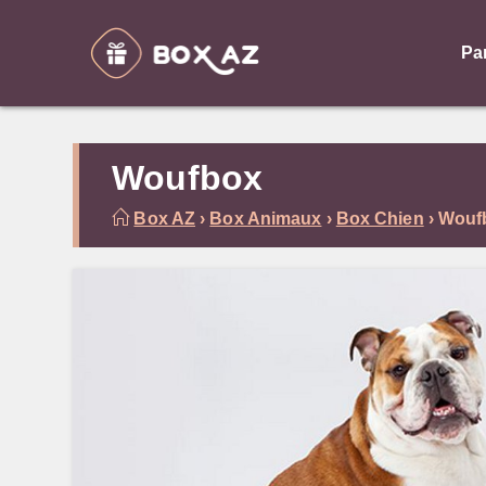
Skip
to
Pa
content
Woufbox
Box AZ
›
Box Animaux
›
Box Chien
›
Wouf