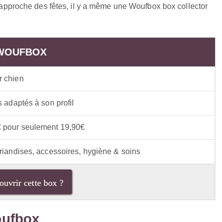
 l’approche des fêtes, il y a même une Woufbox box collector
WOUFBOX
r chien
es adaptés à son profil
€ pour seulement 19,90€
friandises, accessoires, hygiène & soins
ouvrir cette box ?
oufbox